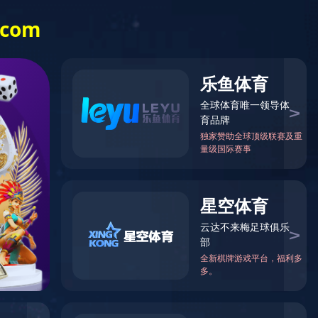
告发布
客户留言
华体在线登录官网-华
123
123
123
体(中国)