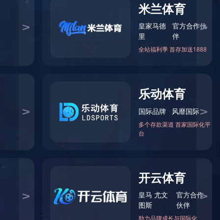
1
2
******咨询热线
0371-65861729