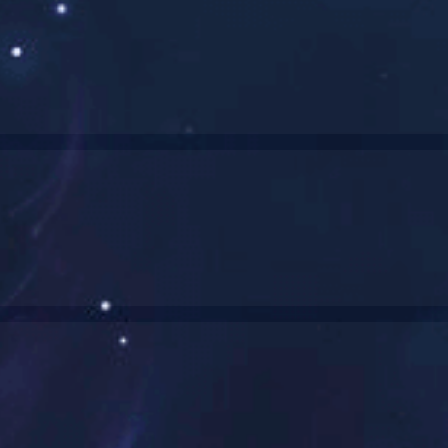
！
产品中心