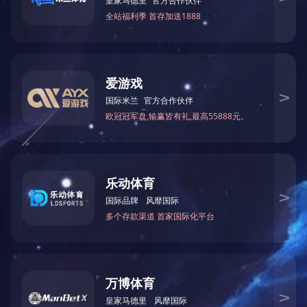
药王桥 颈腰型
药王桥