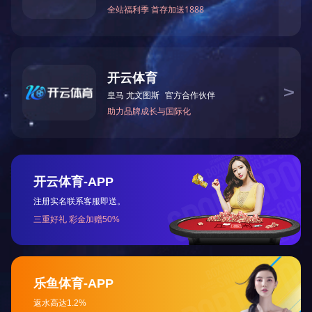
药祖方筋骨祛痛保健贴
万仁
网站首页
公司简介
产品中心
公司新闻
网站地图
版权所有 Co
0.com
咨
网址：/