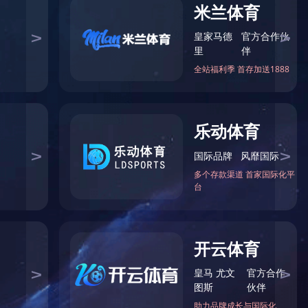
1
2
******咨询热线
0371-65861729