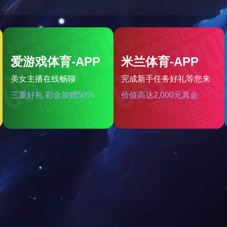
当前位置：
网站首页
?
产品中心
妇康
肤舒