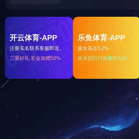
药圣井筋骨祛痛保健贴 颈腰型