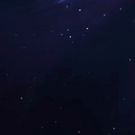
足可舒
网站首页
公司简介
产品中心
网站地图