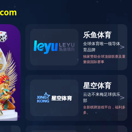
告发布
客户留言
华体在线登录官网-华
123
123
123
体(中国)