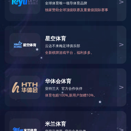
万仁药业：万民为先，以仁为本！
"小